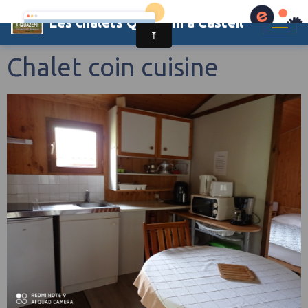
Les chalets Quazemi à Casteil
Chalet coin cuisine