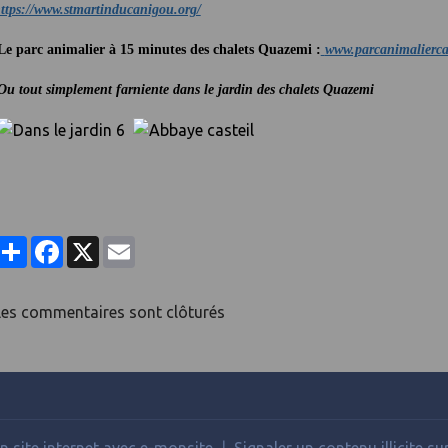
ttps://www.stmartinducanigou.org/
e parc animalier à 15 minutes des chalets Quazemi :
www.parcanimalierca
u tout simplement farniente dans le jardin des chalets Quazemi
Partager
Facebook
X
Email
Les commentaires sont clôturés
n site internet avec e-monsite
Signaler un contenu illicite sur