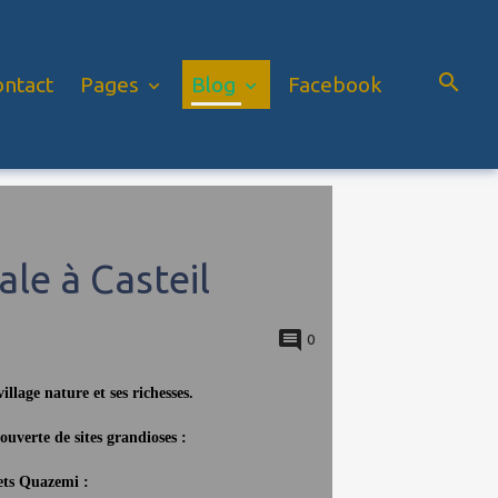
ontact
Pages
Blog
Facebook
le à Casteil
0
llage nature et ses richesses.
uverte de sites grandioses :
ets Quazemi :