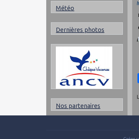
h
Météo
L
O
Dernières photos
i
Nos partenaires
Créer u