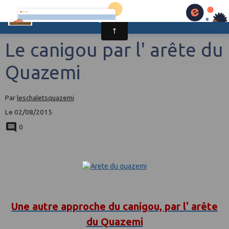
Les chalets Quazemi à Casteil
Le canigou par l' arête du
Quazemi
Par
leschaletsquazemi
Le 02/08/2015
0
Une autre approche du canigou, par l' arête
du Quazemi