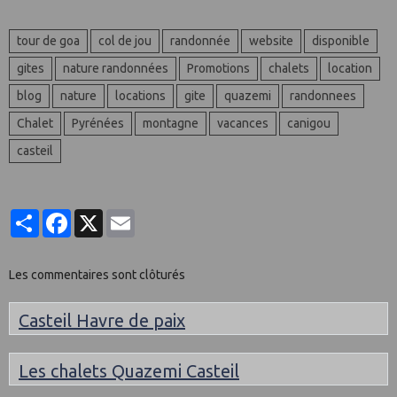
tour de goa
col de jou
randonnée
website
disponible
gites
nature randonnées
Promotions
chalets
location
blog
nature
locations
gite
quazemi
randonnees
Chalet
Pyrénées
montagne
vacances
canigou
casteil
Partager
Facebook
X
Email
Les commentaires sont clôturés
Casteil Havre de paix
Les chalets Quazemi Casteil